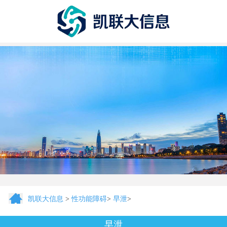
凯联大信息
>
性功能障碍
>
早泄
>
早泄