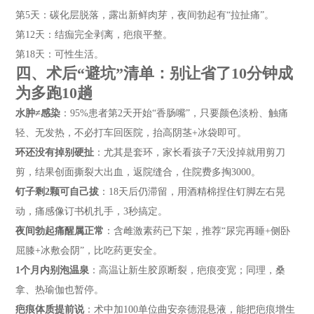
第5天：碳化层脱落，露出新鲜肉芽，夜间勃起有“拉扯痛”。
第12天：结痂完全剥离，疤痕平整。
第18天：可性生活。
四、术后“避坑”清单：别让省了10分钟成
为多跑10趟
水肿≠感染
：95%患者第2天开始“香肠嘴”，只要颜色淡粉、触痛
轻、无发热，不必打车回医院，抬高阴茎+冰袋即可。
环还没有掉别硬扯
：尤其是套环，家长看孩子7天没掉就用剪刀
剪，结果创面撕裂大出血，返院缝合，住院费多掏3000。
钉子剩2颗可自己拔
：18天后仍滞留，用酒精棉捏住钉脚左右晃
动，痛感像订书机扎手，3秒搞定。
夜间勃起痛醒属正常
：含雌激素药已下架，推荐“尿完再睡+侧卧
屈膝+冰敷会阴”，比吃药更安全。
1个月内别泡温泉
：高温让新生胶原断裂，疤痕变宽；同理，桑
拿、热瑜伽也暂停。
疤痕体质提前说
：术中加100单位曲安奈德混悬液，能把疤痕增生