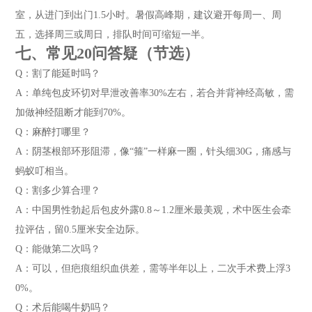
室，从进门到出门1.5小时。暑假高峰期，建议避开每周一、周
五，选择周三或周日，排队时间可缩短一半。
七、常见20问答疑（节选）
Q：割了能延时吗？
A：单纯包皮环切对早泄改善率30%左右，若合并背神经高敏，需
加做神经阻断才能到70%。
Q：麻醉打哪里？
A：阴茎根部环形阻滞，像“箍”一样麻一圈，针头细30G，痛感与
蚂蚁叮相当。
Q：割多少算合理？
A：中国男性勃起后包皮外露0.8～1.2厘米最美观，术中医生会牵
拉评估，留0.5厘米安全边际。
Q：能做第二次吗？
A：可以，但疤痕组织血供差，需等半年以上，二次手术费上浮3
0%。
Q：术后能喝牛奶吗？