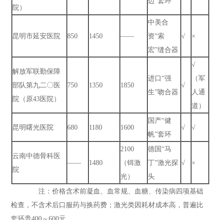
迈”套环
院）
中美合
昆明市延安医院
850
1450
——
资“索
√
×
宏”缝合器
√
解放军联勤保障
进口“强
（军
部队第九二〇医
750
1350
1850
√
生”吻合器
人通
院（原43医院）
道）
国产“健
昆明曙光医院
680
1180
1600
√
√
帆”套环
2100
德国“马
云南中德骨科医
——
1480
（铒激
丁”激光探
√
×
院
光）
头
注：价格含术前凝血、血常规、血糖、传染病四项基础
检查，不含术后口服药与换药费；激光类因耗材成本高，普遍比
套环贵400～600元。