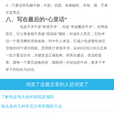
A：只要没有乳糖不耐，牛奶、鸡蛋、鱼都能吃，辛辣、酒、芒果
才是禁忌。
八、写在最后的“心里话”
包皮手术不是“刚需手术”，却是“幸福叠加手术”。对男孩
而言，它让青春期不再被“尿垢味”嘲笑；对成年人而言，它给伴
侣一个更清爽的亲热体验；对中年人来说，它减少包皮慢性炎症
导致的HPV潜伏风险。昆明医疗资源丰沛，从680元到2100元总有
一款方案适合你，关键是选正规机构、听医生建议、按流程复
查。愿每一个看完攻略的你，都能用一次短短的午休，换来下半
辈子的轻松与自信。
浏览了这篇文章的人还浏览了
了解包皮龟头炎的病因及预防
龟头炎的几种常见分类和预防方法