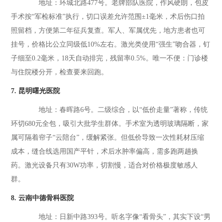
地址：环城北路477号。老牌部队医院，作风硬朗，包皮
手术按“军检标准”执行，切口误差允许范围±1毫米，术后伤口拍
照留档，方便第二年征兵复查。军人、军属优先，地方患者也可
挂号，价格比公立同级低10%左右。激光类使用“强生”吻合器，钉
子细至0.2毫米，18天自动排完，残留率0.5%。唯一不便：门诊楼
与住院楼分开，检查要来回跑。
7. 昆明曙光医院
地址：春晖路6号。二级综合，以“低价走量”著称，传统
环切680元全包，吸引大批学生群体。手术室为透明玻璃隔断，家
属可隔着帘子“云陪台”，缓解紧张。但低价导致一次性耗材压缩
成本，缝合线选用国产平针，术后水肿率偏高，需多跑两趟换
药。激光设备只有30W功率，切割慢，适合对价格极度敏感人
群。
8. 云南中德骨科医院
地址：日新中路393号。听名字像“看骨头”，其实下设“男