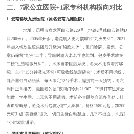
二、7家公立医院+1家专科机构横向对比
1. 云南锦欣九洲医院（原名云南九洲医院）
地址：昆明市盘龙区白云路229号（地铁2号线白云路站D
口200米）。2005年开诊，老昆明人更习惯喊它“九洲男科”，2021
年加入锦欣生殖集团后升级为“锦欣九洲”，但门诊牌、发票、公
章仍保留“九洲”二字，导航时输入老名字也能到。包皮手术放在
二楼“生殖精微外科”，手术床自带恒温系统，冬天不用裸着打哆
嗦。主打“15分钟激光环切+可吸收线隐形缝合”，术后不用拆线，
缝合器钉自动脱落。每天限定12台手术，需提前一天预约，周六
周日正常排刀。最圈粉的是“夜间门诊到21:30”，下班打车过来还
能做，学生党、上班族不用请假。术前必查阴茎血流多普勒，排
查血管畸形，避免术后包皮水肿“大象鼻”。价格1580元起，加200
元可升级“美容级”激光，切口边缘自动凝血，几乎不出血，术后2
4小时就能淋浴。
2. 昆明市儿童医院（前兴院区）