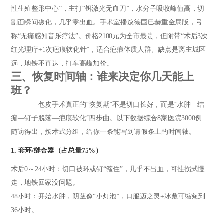
性生殖整形中心”，主打“铒激光无血刀”，水分子吸收峰值高，切
割面瞬间碳化，几乎零出血。手术室播放德国巴赫重金属版，号
称“无痛感知音乐疗法”。价格2100元为全市最贵，但附带“术后3次
红光理疗+1次疤痕软化针”，适合疤痕体质人群。缺点是离主城区
远，地铁不直达，打车高峰加价。
三、恢复时间轴：谁来决定你几天能上
班？
包皮手术真正的“恢复期”不是切口长好，而是“水肿—结
痂—钉子脱落—疤痕软化”四步曲。以下数据综合8家医院3000例
随访得出，按术式分组，给你一条能写到请假条上的时间轴。
1. 套环/缝合器（占总量75%）
术后0～24小时：切口被环或钉“箍住”，几乎不出血，可拄拐式慢
走，地铁回家没问题。
48小时：开始水肿，阴茎像“小灯泡”，口服迈之灵+冰敷可缩短到
36小时。