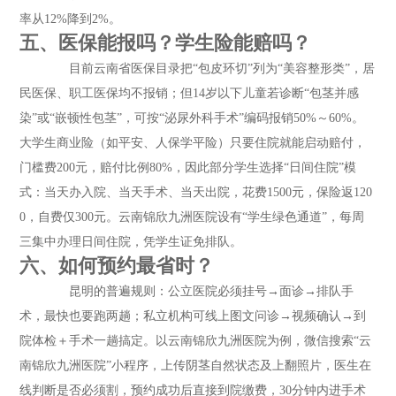
率从12%降到2%。
五、医保能报吗？学生险能赔吗？
目前云南省医保目录把“包皮环切”列为“美容整形类”，居
民医保、职工医保均不报销；但14岁以下儿童若诊断“包茎并感
染”或“嵌顿性包茎”，可按“泌尿外科手术”编码报销50%～60%。
大学生商业险（如平安、人保学平险）只要住院就能启动赔付，
门槛费200元，赔付比例80%，因此部分学生选择“日间住院”模
式：当天办入院、当天手术、当天出院，花费1500元，保险返120
0，自费仅300元。云南锦欣九洲医院设有“学生绿色通道”，每周
三集中办理日间住院，凭学生证免排队。
六、如何预约最省时？
昆明的普遍规则：公立医院必须挂号→面诊→排队手
术，最快也要跑两趟；私立机构可线上图文问诊→视频确认→到
院体检＋手术一趟搞定。以云南锦欣九洲医院为例，微信搜索“云
南锦欣九洲医院”小程序，上传阴茎自然状态及上翻照片，医生在
线判断是否必须割，预约成功后直接到院缴费，30分钟内进手术