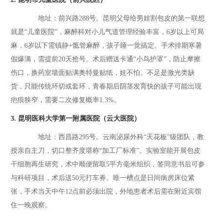
地址：前兴路288号。昆明父母给男娃割包皮的第一联想
就是“儿童医院”，麻醉科对小儿气道管理经验丰富，6岁以上可局
麻，6岁以下需镇静+骶管麻醉，孩子睡一觉搞定。手术排期寒暑
假爆满，需提前20天抢号。术后赠送卡通“小鸟护罩”，防止摩擦
伤口，换药室墙面贴满奥特曼贴纸，娃不怕。不足是激光类缺
货，只能传统环切或套环，青春期后阴茎发育快的孩子可能出现
疤痕狭窄，需要二次修复概率1.3%。
3. 昆明医科大学第一附属医院（云大医院）
地址：西昌路295号。云南泌尿外科“天花板”级团队，教
授亲自主刀，切口整齐度堪称“加工厂标准”。实验室能开展包皮
干细胞再生研究，术中顺便留取5平方毫米组织，签同意书后可参
与科研项目，术后送50元打车券。唯一槽点是日间病房床位紧
张，手术当天中午12点前必须出院，外地患者术后需在附近宾馆
住一晚观察。