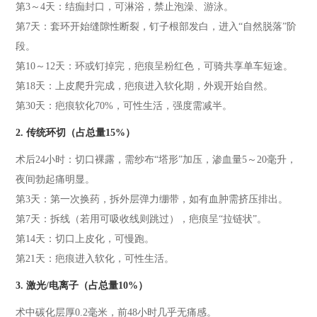
第3～4天：结痂封口，可淋浴，禁止泡澡、游泳。
第7天：套环开始缝隙性断裂，钉子根部发白，进入“自然脱落”阶
段。
第10～12天：环或钉掉完，疤痕呈粉红色，可骑共享单车短途。
第18天：上皮爬升完成，疤痕进入软化期，外观开始自然。
第30天：疤痕软化70%，可性生活，强度需减半。
2. 传统环切（占总量15%）
术后24小时：切口裸露，需纱布“塔形”加压，渗血量5～20毫升，
夜间勃起痛明显。
第3天：第一次换药，拆外层弹力绷带，如有血肿需挤压排出。
第7天：拆线（若用可吸收线则跳过），疤痕呈“拉链状”。
第14天：切口上皮化，可慢跑。
第21天：疤痕进入软化，可性生活。
3. 激光/电离子（占总量10%）
术中碳化层厚0.2毫米，前48小时几乎无痛感。