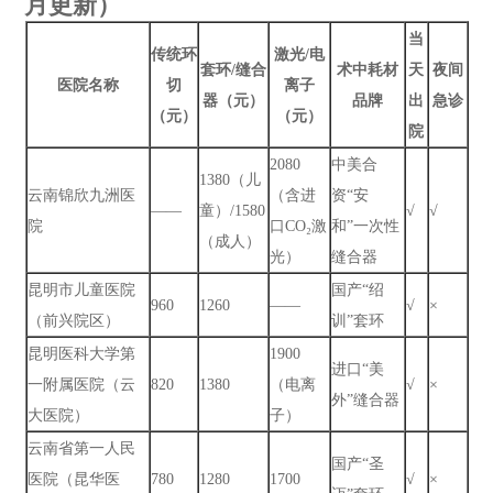
月更新）
当
传统环
激光/电
套环/缝合
术中耗材
天
夜间
医院名称
切
离子
器（元）
品牌
出
急诊
（元）
（元）
院
2080
中美合
1380（儿
云南锦欣九洲医
（含进
资“安
——
童）/1580
√
√
院
口CO₂激
和”一次性
（成人）
光）
缝合器
昆明市儿童医院
国产“绍
960
1260
——
√
×
（前兴院区）
训”套环
昆明医科大学第
1900
进口“美
一附属医院（云
820
1380
（电离
√
×
外”缝合器
大医院）
子）
云南省第一人民
国产“圣
医院（昆华医
780
1280
1700
√
×