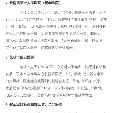
4. 云南省第一人民医院（昆华医院）
地址：金碧路157号。1883年建院，包皮手术历史可追溯
到上世纪60年代“赤脚医生”时代。现在主打“快速康复”路径：术前
2小时可喝糖水，术后30分钟进食，麻醉清醒即可下床。泌尿外科
三位女主任医师坐镇，女患者或害羞男生更容易开口。套环采
用“圣迈”双层防脱扣，洗澡不泡水，7天开始掉环，10～12天脱
完。缺点是院区老旧，停车排队30分钟起步。
5. 昆明市延安医院
地址：人民东路245号。心外科全国知名，泌尿外科借势
发展，手术室洁净度与心脏搭桥同级。引进“索宏”缝合器自带张
力指示标，医生能直观看到切割缝合力度，降低“卡环痛”概率。
术后提供“冰袋恒温循环”服务，2小时内持续10℃低温，消肿快。
但成人与儿童混排，暑假高峰期等待3小时才能进手术室。
6. 解放军联勤保障部队第九二〇医院