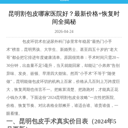
昆明割包皮哪家医院好？最新价格+恢复时
间全揭秘
2026-04-24
包皮环切术在泌尿外科门诊里常年稳居“最热门小手
术”榜首，昆明男孩、大学生、新婚男士、甚至四五十岁的“老大
哥”都会把它排进年度健康清单。原因很简单：手术时间只需20～
30分钟，出血量不足5毫升，当天就能回家，却能让“小弟弟”告别
异味、发炎、嵌顿、早泄四大烦恼。然而“小手术”不等于“随便
做”，昆明能做包皮环切的机构上百家，价格从几百到上万跨度巨
大，恢复周期也传言不一。把账算清楚、把路跑对，才能真正花
小钱办大事。下面这份“2024昆明割包皮全攻略”一次性把医院、
价格、恢复节奏、对比表格全部摊开，谁适合谁、谁贵谁值，一
眼看懂。
一、昆明包皮手术真实价目表（2024年5